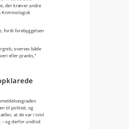
re, der kræver andre
s Kriminologisk
, fordi forebyggelsen
rgreb, overses både
ri eller pranks,”
opklarede
anmeldelsesgraden
 til politiet, og
ller, at de var i tvivl
g – og derfor undlod