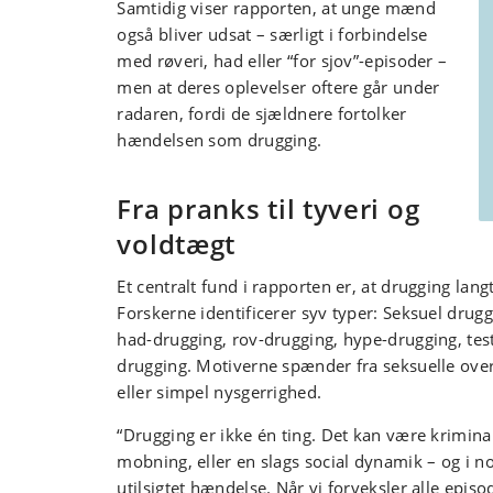
Samtidig viser rapporten, at unge mænd
også bliver udsat – særligt i forbindelse
med røveri, had eller “for sjov”-episoder –
men at deres oplevelser oftere går under
radaren, fordi de sjældnere fortolker
hændelsen som drugging.
Fra pranks til tyveri og
voldtægt
Et centralt fund i rapporten er, at drugging lan
Forskerne identificerer syv typer: Seksuel drug
had-drugging, rov-drugging, hype-drugging, test
drugging. Motiverne spænder fra seksuelle over
eller simpel nysgerrighed.
“Drugging er ikke én ting. Det kan være kriminal
mobning, eller en slags social dynamik – og i no
utilsigtet hændelse. Når vi forveksler alle epis