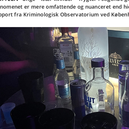
nomenet er mere omfattende og nuanceret end hidt
pport fra Kriminologisk Observatorium ved Københ