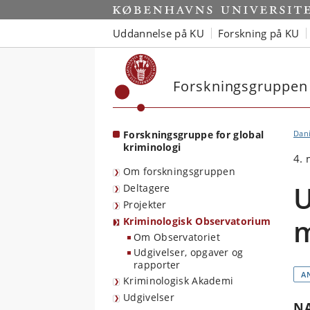
Start
Uddannelse på KU
Forskning på KU
Forskningsgruppen 
Forskningsgruppe for global
Dan
kriminologi
4. 
Om forskningsgruppen
U
Deltagere
Projekter
m
Kriminologisk Observatorium
Om Observatoriet
Udgivelser, opgaver og
rapporter
A
Kriminologisk Akademi
Udgivelser
NA