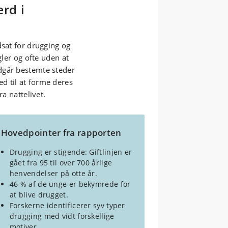
rd i
dsat for drugging og
gler og ofte uden at
dgår bestemte steder
d til at forme deres
ra nattelivet.
Hovedpointer fra rapporten
Drugging er stigende: Giftlinjen er
gået fra 95 til over 700 årlige
henvendelser på otte år.
46 % af de unge er bekymrede for
at blive drugget.
Forskerne identificerer syv typer
drugging med vidt forskellige
motiver.