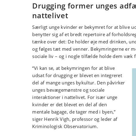
Drugging former unges adfæ
nattelivet
Særligt unge kvinder er bekymret for at blive u
benytter sig af et bredt repertoire af forholdsre
tænke over det: De holder øje med drinken, un
og følges tæt med venner. Bekymringerne er me
sociale liv – og i nogle tilfælde holde dem væk f
“Vi kan se, at bekymringen for at blive
udsat for drugging er blevet en integreret
del af mange unges bykultur. Den påvirker
unges bevægemønstre og sociale
interaktioner i nattelivet. For især unge
kvinder er det blevet en del af den
mentale bagage, de tager med i byen,”
siger Henrik Vigh, professor og leder af
Kriminologisk Observatorium.