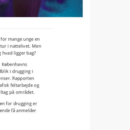
er for mange unge en
ur i nattelivet. Men
g hvad ligger bag?
m, Københavns
blik i drugging i
enser. Rapporten
fisk feltarbejde og
iltag på området.
en for drugging er
dende få anmelder