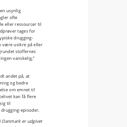
en usynlig
gler ofte
 eller ressourcer til
dprøver tages for
 typiske drugging-
n være usikre på eller
grundet stoffernes
ringen vanskelig,”
er.
dt andet på, at
stning og bedre
else om emnet til
elivet kan få flere
ig til
 drugging-episoder.
i Danmark er udgivet