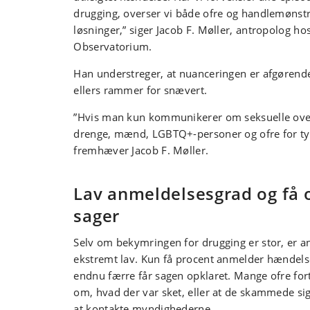
drugging, overser vi både ofre og handlemønst
løsninger,” siger Jacob F. Møller, antropolog ho
Observatorium.
Han understreger, at nuanceringen er afgørende
ellers rammer for snævert.
”Hvis man kun kommunikerer om seksuelle ove
drenge, mænd, LGBTQ+-personer og ofre for tyve
fremhæver Jacob F. Møller.
Lav anmeldelsesgrad og få 
sager
Selv om bekymringen for drugging er stor, er 
ekstremt lav. Kun få procent anmelder hændelsen
endnu færre får sagen opklaret. Mange ofre fortæ
om, hvad der var sket, eller at de skammede si
at kontakte myndighederne.