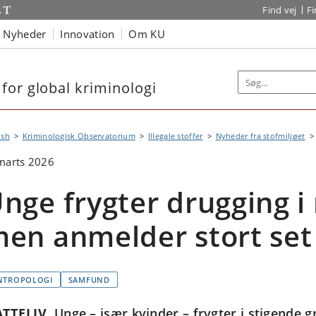
Find vej
F
Nyheder
Innovation
Om KU
for global kriminologi
ish
Kriminologisk Observatorium
Illegale stoffer
Nyheder fra stofmiljøet
marts 2026
nge frygter drugging i 
en anmelder stort set 
NTROPOLOGI
SAMFUND
TTELIV
Unge – især kvinder – frygter i stigende g