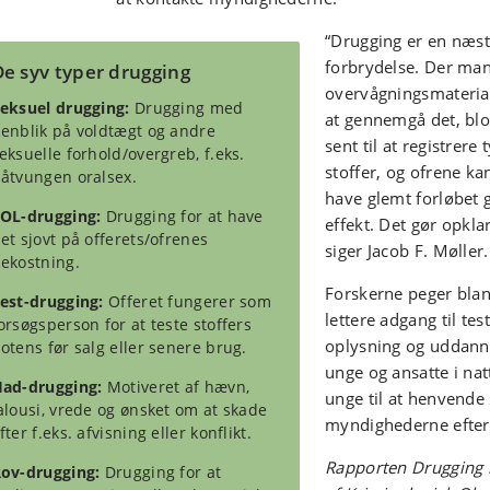
“Drugging er en næst
forbrydelse. Der man
De syv typer drugging
overvågningsmateriale
eksuel drugging:
Drugging med
at gennemgå det, blo
enblik på voldtægt og andre
sent til at registrere
eksuelle forhold/overgreb, f.eks.
stoffer, og ofrene ka
åtvungen oralsex.
have glemt forløbet 
OL-drugging:
Drugging for at have
effekt. Det gør opkla
et sjovt på offerets/ofrenes
siger Jacob F. Møll
ekostning.
Forskerne peger blan
est-drugging:
Offeret fungerer som
lettere adgang til te
orsøgsperson for at teste stoffers
oplysning og uddann
otens før salg eller senere brug.
unge og ansatte i natt
ad-drugging:
Motiveret af hævn,
unge til at henvende s
alousi, vrede og ønsket om at skade
myndighederne efter
fter f.eks. afvisning eller konflikt.
Rapporten Drugging 
ov-drugging:
Drugging for at