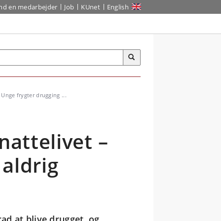
ind en medarbejder
Job
KUnet
English
Unge frygter drugging ...
nattelivet –
aldrig
rad at blive drugget, og