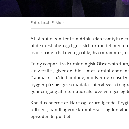
Foto: Jacob F. Møller
At få puttet stoffer i sin drink uden samtykke 
af de mest ubehagelige risici forbundet med en t
hvor stor er risikoen egentlig, hvem rammes, o
En ny rapport fra Kriminologisk Observatoriu
Universitet, giver det hidtil mest omfattende ind
Danmark – både i omfang, motiver og konsekv
bygger på spørgeskemadata, interviews, etnogra
gennemgang af internationale lovgivninger og t
Konklusionerne er klare og foruroligende: Frygt
udbredt, handlingerne komplekse – og forsvin
episoden til politiet.