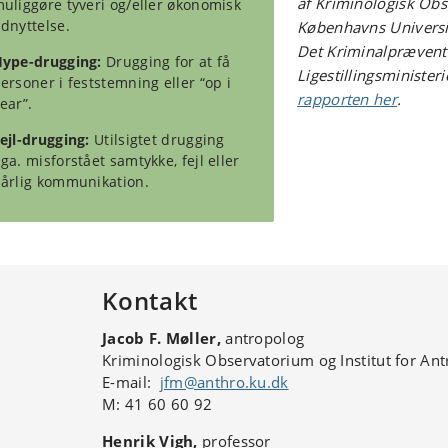
af Kriminologisk Ob
uliggøre tyveri og/eller økonomisk
dnyttelse.
Københavns Universi
Det Kriminalpræventi
ype-drugging:
Drugging for at få
Ligestillingsminister
ersoner i feststemning eller “op i
rapporten her
.
ear”.
ejl-drugging:
Utilsigtet drugging
ga. misforstået samtykke, fejl eller
årlig kommunikation.
Kontakt
Jacob F. Møller,
antropolog
Kriminologisk Observatorium og Institut for Ant
E-mail:
jfm@anthro.ku.dk
M: 41 60 60 92
Henrik Vigh,
professor