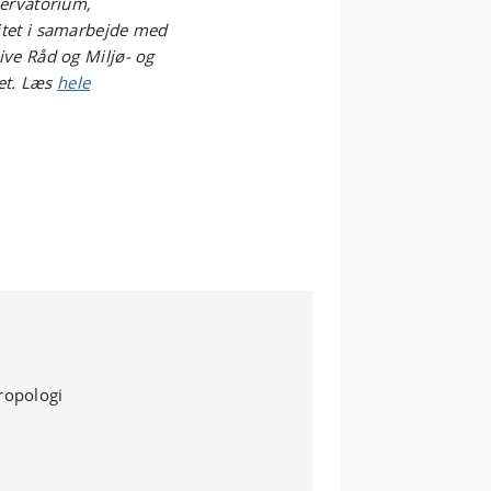
servatorium,
tet i samarbejde med
ve Råd og Miljø- og
iet. Læs
hele
ropologi