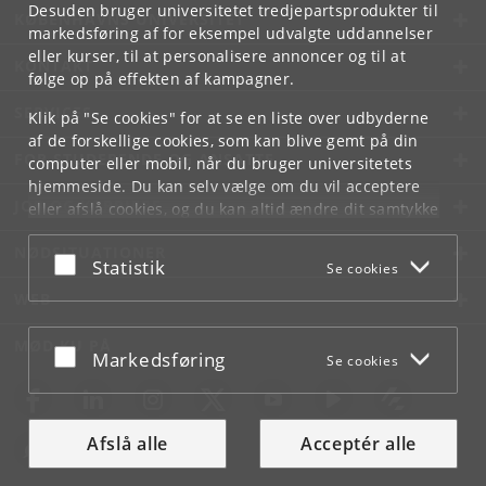
Desuden bruger universitetet tredjepartsprodukter til
KØBENHAVNS UNIVERSITET
markedsføring af for eksempel udvalgte uddannelser
eller kurser, til at personalisere annoncer og til at
KONTAKT
følge op på effekten af kampagner.
SERVICES
Klik på "Se cookies" for at se en liste over udbyderne
af de forskellige cookies, som kan blive gemt på din
FOR STUDERENDE OG ANSATTE
computer eller mobil, når du bruger universitetets
hjemmeside. Du kan selv vælge om du vil acceptere
JOB OG KARRIERE
eller afslå cookies, og du kan altid ændre dit samtykke
under
Cookie- og privatlivspolitik
som du finder i
NØDSITUATIONER
bunden af hver side.
Acceptér eller afslå
Statistik
Se cookies
Googles privatlivspolitik
WEB
MØD KU PÅ
Acceptér eller afslå
Markedsføring
Se cookies
Afslå alle
Acceptér alle