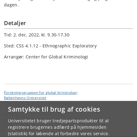
dagen.
Detaljer
Tid: 2. dec. 2022, kl. 9.30-17.30
Sted: CSS 4.1.12 - Ethnographic Exploratory
Arrangør: Center for Global Kriminologi
Forskningsgruppen for global kriminologi
Københavns Universitet
Øster Farimagsgade 5 1353 København K.
Samtykke til brug af cookies
Kontakt:
Jacob Fischer Møller
Universitetet bruger tredjepartsprodukter til at
jfm
@
anthro
.
ku
.
dk
registrere brugernes adfærd på hjemmesiden
(statistik) for løbende at forbedre vores service.