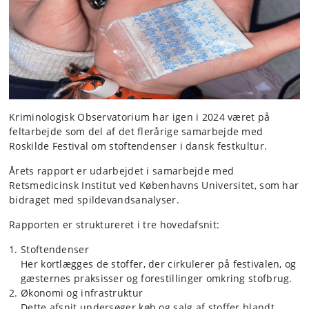
Kriminologisk Observatorium har igen i 2024 været på
feltarbejde som del af det flerårige samarbejde med
Roskilde Festival om stoftendenser i dansk festkultur.
Årets rapport er udarbejdet i samarbejde med
Retsmedicinsk Institut ved Københavns Universitet, som har
bidraget med spildevandsanalyser.
Rapporten er struktureret i tre hovedafsnit:
Stoftendenser
Her kortlægges de stoffer, der cirkulerer på festivalen, og
gæsternes praksisser og forestillinger omkring stofbrug.
Økonomi og infrastruktur
Dette afsnit undersøger køb og salg af stoffer blandt