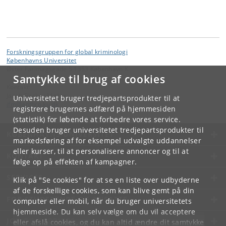
Forskningsgruppen for global kriminologi
Københavns Universitet
Øster Farimagsgade 5 1353 København K.
Samtykke til brug af cookies
Kontakt:
Jacob Fischer Møller
Universitetet bruger tredjepartsprodukter til at
jfm
@
anthro
.
ku
.
dk
registrere brugernes adfærd på hjemmesiden
(statistik) for løbende at forbedre vores service.
Desuden bruger universitetet tredjepartsprodukter til
KØBENHAVNS UNIVERSITET
markedsføring af for eksempel udvalgte uddannelser
eller kurser, til at personalisere annoncer og til at
KONTAKT
følge op på effekten af kampagner.
SERVICES
Klik på "Se cookies" for at se en liste over udbyderne
af de forskellige cookies, som kan blive gemt på din
FOR STUDERENDE OG ANSATTE
computer eller mobil, når du bruger universitetets
hjemmeside. Du kan selv vælge om du vil acceptere
JOB OG KARRIERE
eller afslå cookies, og du kan altid ændre dit samtykke