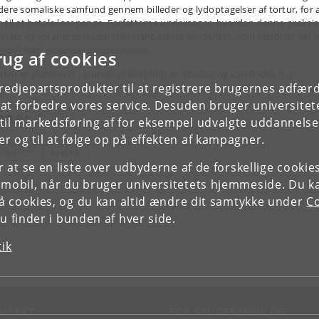
dere somaliske samfund gennem billeder og lydoptagelser af tortur, for a
 til at betale løsepenge. Forfatterne undersøger, hvordan denne praksis
ytter og forandrer traditionel klanbaseret solidaritet, som historisk set 
geret som en omsorgsmekanisme.
rug af cookies
klen er publiceret i Journal of East African Studies og kan findes
her
.
tredjepartsprodukter til at registrere brugernes adfæ
e at forbedre vores service. Desuden bruger universitet
mner
il markedsføring af for eksempel udvalgte uddannelser e
r og til at følge op på effekten af kampagner.
OBILITET
AFRIKA
or at se en liste over udbyderne af de forskellige cooki
 mobil, når du bruger universitetets hjemmeside. Du k
slå cookies, og du kan altid ændre dit samtykke under
Co
 finder i bunden af hver side.
tik
NTAKT
FOR STUDERENDE OG