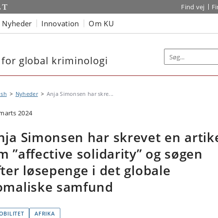
Find vej
F
Nyheder
Innovation
Om KU
for global kriminologi
ish
Nyheder
Anja Simonsen har skre...
 marts 2024
nja Simonsen har skrevet en artik
m ”affective solidarity” og søgen
fter løsepenge i det globale
omaliske samfund
OBILITET
AFRIKA