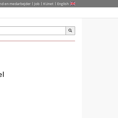
ind en medarbejder
Job
KUnet
English
el