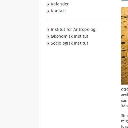
Kalender
Kontakt
Institut for Antropologi
Økonomisk Institut
Sociologisk Institut
CGC
art
sam
'Mag
Sim
mig
for