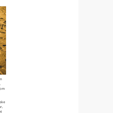
en
,
som
iske
r,
et