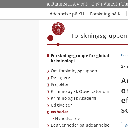
Start
Uddannelse på KU
Forskning på KU
Forskningsgruppen 
Forskningsgruppe for global
Dan
kriminologi
27.
Om forskningsgruppen
Deltagere
A
Projekter
o
Kriminologisk Observatorium
e
Kriminologisk Akademi
Udgivelser
s
Nyheder
Nyhedsarkiv
Begivenheder og uddannelse
M