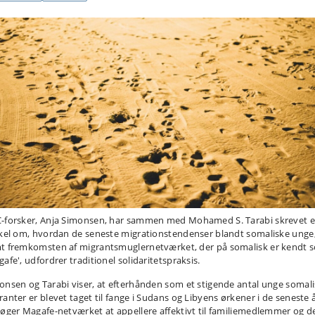
-forsker, Anja Simonsen, har sammen med Mohamed S. Tarabi skrevet 
ikel om, hvordan de seneste migrationstendenser blandt somaliske unge
t fremkomsten af ​​migrantsmuglernetværket, der på somalisk er kendt 
afe', udfordrer traditionel solidaritetspraksis.
onsen og Tarabi viser, at efterhånden som et stigende antal unge somal
ranter er blevet taget til fange i Sudans og Libyens ørkener i de seneste å
søger Magafe-netværket at appellere affektivt til familiemedlemmer og d