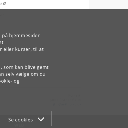
t få
har
rd på hjemmesiden
et
ller kurser, til at
es, som kan blive gemt
an selv vælge om du
okie- og
Kontakt:
Jacob Fischer Møller
jfm
@
anthro
.
ku
.
dk
Se cookies
WEB