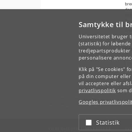
bre
dem
udn
fun
Samtykke til b
Arti
Universitetet bruger 
(statistik) for løbend
E
tredjepartsprodukter t
personalisere annonce
M
Klik på "Se cookies" f
på din computer eller
vil acceptere eller af
privatlivspolitik
som du
Forskningsgruppen for global kriminologi
Googles privatlivspoli
Københavns Universitet
Øster Farimagsgade 5 1353 København K.
Statistik
Acceptér eller afslå
KØBENHAVNS UNIVERSITET
KO