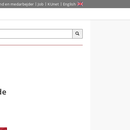
ind en medarbejder
Job
KUnet
English
de