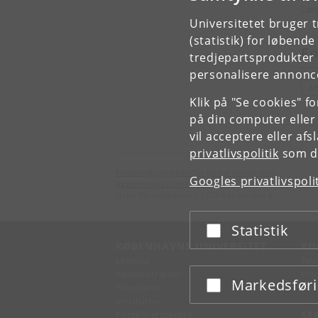
Læs
Universitetet bruger 
(statistik) for løbend
E
tredjepartsprodukter t
personalisere annonce
A
Klik på "Se cookies" f
på din computer eller
vil acceptere eller af
privatlivspolitik
som du
Forskningsgruppen for global kriminologi
Googles privatlivspoli
Københavns Universitet
Øster Farimagsgade 5 1353 København K.
Statistik
Acceptér eller afslå
KØBENHAVNS UNIVERSITET
KO
Ledelse
Fin
Administration
Fin
Markedsfør
Acceptér eller afslå
Fakulteter
Kon
Institutter
Forskningscentre
SE