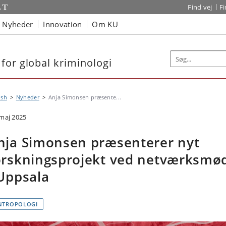
Find vej
F
Nyheder
Innovation
Om KU
for global kriminologi
ish
Nyheder
Anja Simonsen præsente...
 maj 2025
nja Simonsen præsenterer nyt
orskningsprojekt ved netværksmø
 Uppsala
NTROPOLOGI