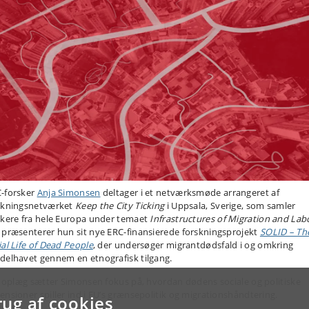
-forsker
Anja Simonsen
deltager i et netværksmøde arrangeret af
skningsnetværket
Keep the City Ticking
i Uppsala, Sverige, som samler
skere fra hele Europa under temaet
Infrastructures of Migration and Lab
 præsenterer hun sit nye ERC-finansierede forskningsprojekt
SOLID – Th
ial Life of Dead People
, der undersøger migrantdødsfald i og omkring
delhavet gennem en etnografisk tilgang.
it oplæg sætter Simonsen fokus på, hvordan dødens sociale og politiske
ensioner spiller ind i EU’s grænsepolitik og migrationshåndtering.
rug af cookies