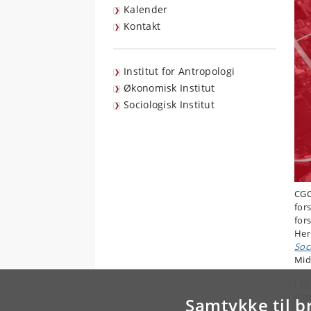
Kalender
Kontakt
Institut for Antropologi
Økonomisk Institut
Sociologisk Institut
CGC
for
for
Her
Soc
Mid
I s
dim
Samtykke til b