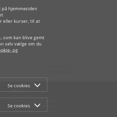
rd på hjemmesiden
et
ller kurser, til at
es, som kan blive gemt
an selv vælge om du
okie- og
Kontakt:
Jacob Fischer Møller
jfm
@
anthro
.
ku
.
dk
Se cookies
WEB
Om websitet
Cookies og privatlivspolitik
Se cookies
Tilgængelighedserklæring
Informationssikkerhed