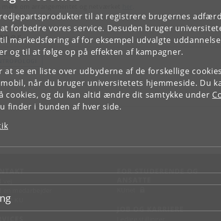
 mere om arrangementet og netværket
her
.
tredjepartsprodukter til at registrere brugernes adfæ
e at forbedre vores service. Desuden bruger universitet
mner
il markedsføring af for eksempel udvalgte uddannelser e
r og til at følge op på effekten af kampagner.
NTROPOLOGI
or at se en liste over udbyderne af de forskellige cooki
 mobil, når du bruger universitetets hjemmeside. Du k
slå cookies, og du kan altid ændre dit samtykke under
Co
 finder i bunden af hver side.
tik
NTAKT
FOR STUDERENDE OG
ANSATTE
d vej
KUnet
d en medarbejder
ing
takt KU
JOB OG KARRIERE
RVICES
Ledige stillinger