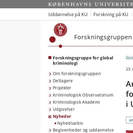
Start
Uddannelse på KU
Forskning på KU
Forskningsgruppen 
Forskningsgruppe for global
Dan
kriminologi
23.
Om forskningsgruppen
Deltagere
A
Projekter
f
Kriminologisk Observatorium
i
Kriminologisk Akademi
Udgivelser
Nyheder
A
Nyhedsarkiv
Begivenheder og uddannelse