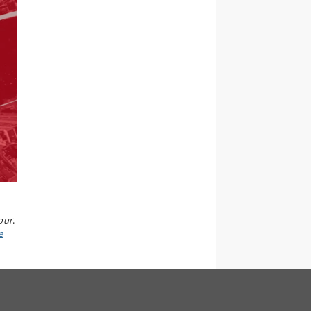
our
.
e