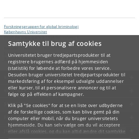
Forskningsgruppen for global kriminologi
Københavns Universitet
Øster Farimagsgade 5 1353 København K.
Samtykke til brug af cookies
Kontakt:
Jacob Fischer Møller
Universitetet bruger tredjepartsprodukter til at
jfm
@
anthro
.
ku
.
dk
registrere brugernes adfærd på hjemmesiden
(statistik) for løbende at forbedre vores service.
Desuden bruger universitetet tredjepartsprodukter til
KØBENHAVNS UNIVERSITET
markedsføring af for eksempel udvalgte uddannelser
eller kurser, til at personalisere annoncer og til at
KONTAKT
følge op på effekten af kampagner.
SERVICES
Klik på "Se cookies" for at se en liste over udbyderne
af de forskellige cookies, som kan blive gemt på din
FOR STUDERENDE OG ANSATTE
computer eller mobil, når du bruger universitetets
hjemmeside. Du kan selv vælge om du vil acceptere
JOB OG KARRIERE
eller afslå cookies, og du kan altid ændre dit samtykke
under
Cookie- og privatlivspolitik
som du finder i