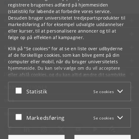
jfm
@
anthro
.
ku
.
dk
registrere brugernes adfærd på hjemmesiden
(statistik) for løbende at forbedre vores service.
Desuden bruger universitetet tredjepartsprodukter til
KØBENHAVNS UNIVERSITET
markedsføring af for eksempel udvalgte uddannelser
eller kurser, til at personalisere annoncer og til at
KONTAKT
følge op på effekten af kampagner.
SERVICES
Klik på "Se cookies" for at se en liste over udbyderne
af de forskellige cookies, som kan blive gemt på din
FOR STUDERENDE OG ANSATTE
computer eller mobil, når du bruger universitetets
hjemmeside. Du kan selv vælge om du vil acceptere
JOB OG KARRIERE
eller afslå cookies, og du kan altid ændre dit samtykke
under
Cookie- og privatlivspolitik
som du finder i
NØDSITUATIONER
bunden af hver side.
Acceptér eller afslå
Statistik
Se cookies
Googles privatlivspolitik
WEB
MØD KU PÅ
Acceptér eller afslå
Markedsføring
Se cookies