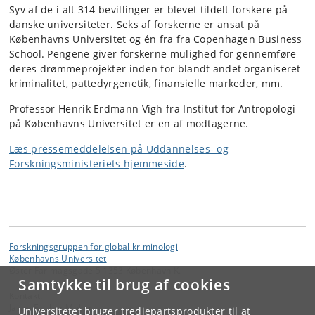
Syv af de i alt 314 bevillinger er blevet tildelt forskere på
danske universiteter. Seks af forskerne er ansat på
Københavns Universitet og én fra fra Copenhagen Business
School. Pengene giver forskerne mulighed for gennemføre
deres drømmeprojekter inden for blandt andet organiseret
kriminalitet, pattedyrgenetik, finansielle markeder, mm.
Professor Henrik Erdmann Vigh fra Institut for Antropologi
på Københavns Universitet er en af modtagerne.
Læs pressemeddelelsen på Uddannelses- og
Forskningsministeriets hjemmeside
.
Forskningsgruppen for global kriminologi
Københavns Universitet
Øster Farimagsgade 5 1353 København K.
Samtykke til brug af cookies
Kontakt:
Jacob Fischer Møller
Universitetet bruger tredjepartsprodukter til at