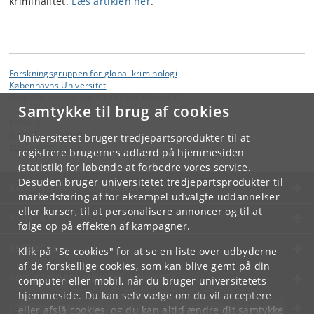
kriminalitet.
Læs artiklen her
.
Forskningsgruppen for global kriminologi
Københavns Universitet
Øster Farimagsgade 5 1353 København K.
Samtykke til brug af cookies
Kontakt:
Jacob Fischer Møller
Universitetet bruger tredjepartsprodukter til at
jfm
@
anthro
.
ku
.
dk
registrere brugernes adfærd på hjemmesiden
(statistik) for løbende at forbedre vores service.
Desuden bruger universitetet tredjepartsprodukter til
KØBENHAVNS UNIVERSITET
markedsføring af for eksempel udvalgte uddannelser
eller kurser, til at personalisere annoncer og til at
KONTAKT
følge op på effekten af kampagner.
SERVICES
Klik på "Se cookies" for at se en liste over udbyderne
af de forskellige cookies, som kan blive gemt på din
FOR STUDERENDE OG ANSATTE
computer eller mobil, når du bruger universitetets
hjemmeside. Du kan selv vælge om du vil acceptere
JOB OG KARRIERE
eller afslå cookies, og du kan altid ændre dit samtykke