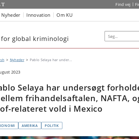
Find vej
F
Nyheder
Innovation
Om KU
for global kriminologi
ish
Nyheder
Pablo Selaya har under...
august 2023
ablo Selaya har undersøgt forhold
ellem frihandelsaftalen, NAFTA, o
tof-relateret vold i Mexico
KONOMI
AMERIKA
POLITIK