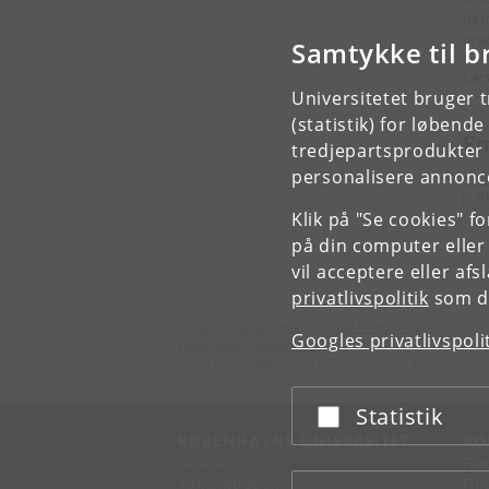
dem
dra
Samtykke til b
Læs
Universitetet bruger 
(statistik) for løbend
E
tredjepartsprodukter t
personalisere annonce
Ø
Klik på "Se cookies" f
på din computer eller
vil acceptere eller af
privatlivspolitik
som du
Forskningsgruppen for global kriminologi
Googles privatlivspoli
Københavns Universitet
Øster Farimagsgade 5 1353 København K.
Statistik
Acceptér eller afslå
KØBENHAVNS UNIVERSITET
KO
Ledelse
Fin
Administration
Fin