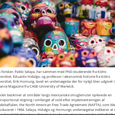
-forsker, Pablo Selaya, har sammen med PhD-studerende fra Kölns
versitet, Eduardo Hidalgo, og professor i økonomisk historie fra Kölns
versitet, Erik Hornung, lavet en undersøgelse der for nyligt blev udgivet i
ance Magazine fra CAGE-University of Warwick.
iklen beskriver at områder langs mexicanske smuglerruter oplevede en
proportional stigning i omfanget af vold efter implementeringen af
delsaftalen, the North American Free Trade Agreement (NAFTA), som bl
roduceret i 1994. Selaya, Hidalgo og Hornungs undersøgelse indikerer at 
ere handelsbetingelser ultimativt gjorde smuglerruter mindre risikofyldte