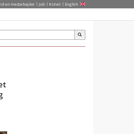
ind en medarbejder
Job
KUnet
English
et
g