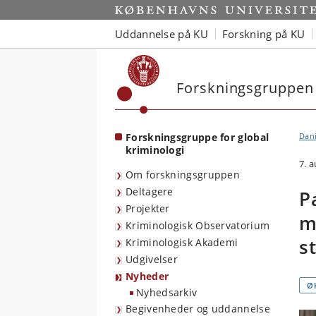
Start
Uddannelse på KU
Forskning på KU
Forskningsgruppen 
Forskningsgruppe for global
Dan
kriminologi
7. 
Om forskningsgruppen
Deltagere
P
Projekter
m
Kriminologisk Observatorium
s
Kriminologisk Akademi
Udgivelser
Nyheder
Ø
Nyhedsarkiv
Begivenheder og uddannelse