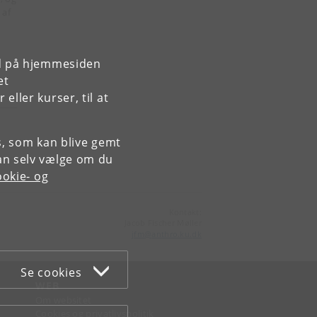
 af
rd på hjemmesiden
et
ller kurser, til at
es, som kan blive gemt
an selv vælge om du
okie- og
Kontakt:
Jacob Fischer Møller
jfm
@
anthro
.
ku
.
dk
Se cookies
WEB
Om websitet
Cookies og privatlivspolitik