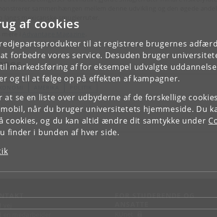
onstrerer sammenhængen mellem denne udvikling og den øgede andel
b langs mexicanske smuglerruter.
rug af cookies
 mere i
Advantage Magazine
.
tredjepartsprodukter til at registrere brugernes adfæ
e at forbedre vores service. Desuden bruger universitet
mner
il markedsføring af for eksempel udvalgte uddannelser e
r og til at følge op på effekten af kampagner.
KONOMI
AMERIKA
POLITIK
or at se en liste over udbyderne af de forskellige cooki
 mobil, når du bruger universitetets hjemmeside. Du k
slå cookies, og du kan altid ændre dit samtykke under
Co
 finder i bunden af hver side.
tik
NTAKT
FOR STUDERENDE OG
ANSATTE
d vej
KUnet
d en medarbejder