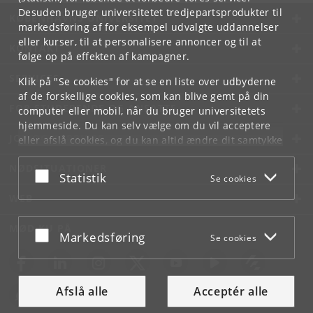
Desuden bruger universitetet tredjepartsprodukter til
KØBENHAVNS UNIVERSITET
markedsføring af for eksempel udvalgte uddannelser
eller kurser, til at personalisere annoncer og til at
KONTAKT
følge op på effekten af kampagner.
SERVICES
Klik på "Se cookies" for at se en liste over udbyderne
af de forskellige cookies, som kan blive gemt på din
FOR STUDERENDE OG ANSATTE
computer eller mobil, når du bruger universitetets
hjemmeside. Du kan selv vælge om du vil acceptere
JOB OG KARRIERE
eller afslå cookies, og du kan altid ændre dit samtykke
under
Cookie- og privatlivspolitik
som du finder i
NØDSITUATIONER
bunden af hver side.
Acceptér eller afslå
Statistik
Se cookies
Googles privatlivspolitik
WEB
MØD KU PÅ
Acceptér eller afslå
Markedsføring
Se cookies
Afslå alle
Acceptér alle