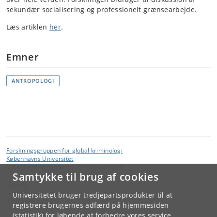
sekundær socialisering og professionelt grænsearbejde.
Læs artiklen
her
.
Emner
ANTROPOLOGI
Forskningsgruppen for global kriminologi
Københavns Universitet
Øster Farimagsgade 5 1353 København K.
Samtykke til brug af cookies
Kontakt:
Jacob Fischer Møller
Universitetet bruger tredjepartsprodukter til at
jfm
@
anthro
.
ku
.
dk
registrere brugernes adfærd på hjemmesiden
(statistik) for løbende at forbedre vores service.