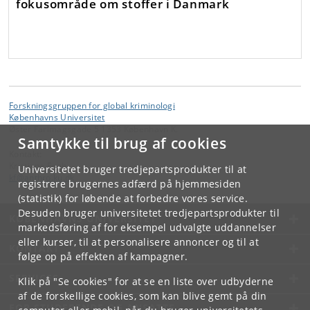
fokusområde om stoffer i Danmark
Forskningsgruppen for global kriminologi
Københavns Universitet
Øster Farimagsgade 5 1353 København K.
Samtykke til brug af cookies
Kontakt:
Kristiane Fogh
Universitetet bruger tredjepartsprodukter til at
kf
@
anthro
.
ku
.
dk
registrere brugernes adfærd på hjemmesiden
(statistik) for løbende at forbedre vores service.
Desuden bruger universitetet tredjepartsprodukter til
KØBENHAVNS UNIVERSITET
markedsføring af for eksempel udvalgte uddannelser
eller kurser, til at personalisere annoncer og til at
KONTAKT
følge op på effekten af kampagner.
SERVICES
Klik på "Se cookies" for at se en liste over udbyderne
af de forskellige cookies, som kan blive gemt på din
FOR STUDERENDE OG ANSATTE